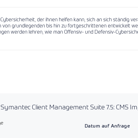
Beratungspakete
Lesen Sie mehr
Lesen Sie mehr
Cybersicherheit, der ihnen helfen kann, sich an sich ständig 
ken von grundlegenden bis hin zu fortgeschrittenen entwickelt 
en werden lehren, wie man Offensiv- und Defensiv-Cybersiche
 Symantec Client Management Suite 7.5: CMS I
ge
Datum auf Anfrage