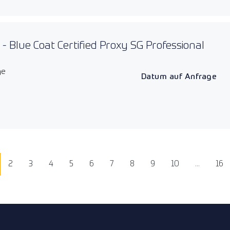
- Blue Coat Certified Proxy SG Professional
ge
Datum auf Anfrage
2
3
4
5
6
7
8
9
10
...
16