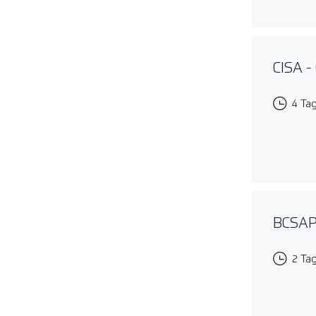
CISA -
4 Ta
BCSAP 
2 Ta