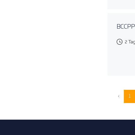
BCCPP 
2 Ta
‹
1