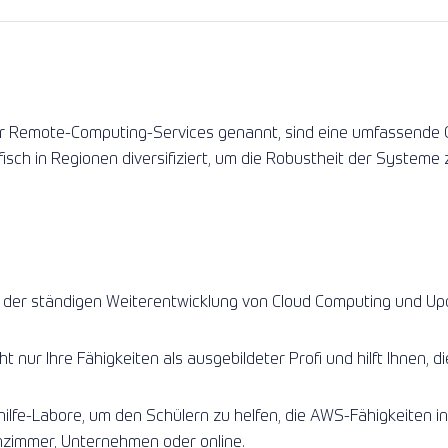
Beratungspakete
Lesen Sie mehr
Lesen Sie mehr
 Remote-Computing-Services genannt, sind eine umfassende 
sch in Regionen diversifiziert, um die Robustheit der Systeme 
t der ständigen Weiterentwicklung von Cloud Computing und Upda
ht nur Ihre Fähigkeiten als ausgebildeter Profi und hilft Ihnen, d
hilfe-Labore, um den Schülern zu helfen, die AWS-Fähigkeiten i
nzimmer, Unternehmen oder online.